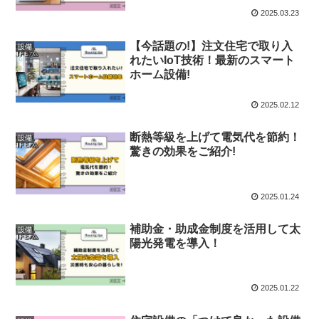
2025.03.23
【今話題の!】注文住宅で取り入
設備
れたいIoT技術！最新のスマート
ホーム設備!
2025.02.12
断熱等級を上げて電気代を節約！
設備
驚きの効果をご紹介!
2025.01.24
補助金・助成金制度を活用して太
設備
陽光発電を導入！
2025.01.22