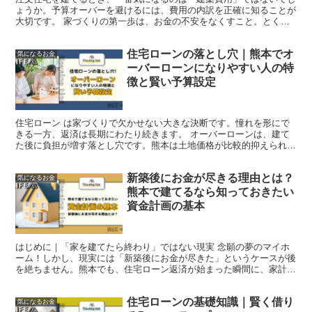
ょうか。予算オーバーを避けるには、費用の内訳を正確に知ることが
大切です。 家づくりの第一歩は、お金の不安をなくすこと。とく
に、注文住宅においては建築費の内訳を知っていないと後々費...
住宅ローンの落とし穴｜熊本でオ
気になるお金
ーバーローンになりやすい人の特
徴と賢い予算設定
住宅ローン は家づくりで欠かせない大きな決断です。憧れを形にで
きる一方、返済は長期にわたり続きます。 オーバーローンは、建て
た後に負担が増す落とし穴です。熊本は土地価格が比較的抑えられて
いますが、住宅ローンを油断して組むと生活費が圧迫します...
新築後にお金が尽きる理由とは？
気になるお金
熊本で建てるなら知っておきたい
資金計画の基本
はじめに｜「家を建てたら終わり」ではない現実 念願の夢のマイホ
ーム！しかし、現実には「新築後にお金が尽きた」というケースが後
を絶ちません。熊本でも、住宅ローン返済が始まった瞬間に、家計が
ギリギリになるケースが多数見受けられます。 特に土地価...
住宅ローンの基礎知識｜賢く借り
気になるお金